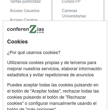
Tarifas publicidad
Cursos FP
Acceso Usuarios
Carreras
Universitarias
Acceso Centros
Oposiziones
SÍGUENOS EN:
Contactar
Cookies
Confidencialidad
¿Por qué usamos cookies?
Aviso legal
Utilizamos cookies propias y de terceros para
mejorar nuestros servicios, elaborar información
Copyleft
estadística y evitar repeticiones de anuncios
Puedes aceptar todas las cookies pulsando en
el botón de "Aceptar todas", rechazar todas las
Grupo formazion:
cookies pulsando el botón de "Rechazar
cookies" o configurar manualmente usando el
botón de "más opciones"