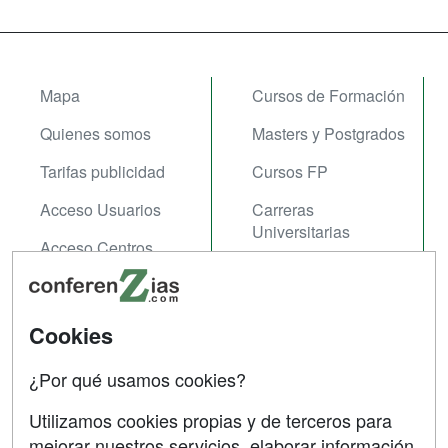
Mapa
Cursos de Formación
Quienes somos
Masters y Postgrados
Tarifas publicidad
Cursos FP
Acceso Usuarios
Carreras
Universitarias
Acceso Centros
Oposiziones
SÍGUENOS EN:
Contactar
Cookies
Confidencialidad
¿Por qué usamos cookies?
Aviso legal
Utilizamos cookies propias y de terceros para
mejorar nuestros servicios, elaborar información
Copyleft