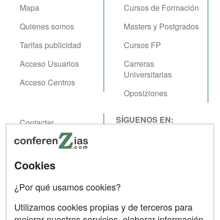
Mapa
Cursos de Formación
Quienes somos
Masters y Postgrados
Tarifas publicidad
Cursos FP
Acceso Usuarios
Carreras
Universitarias
Acceso Centros
Oposiziones
SÍGUENOS EN:
Contactar
Confidencialidad
Aviso legal
Cookies
Copyleft
¿Por qué usamos cookies?
Utilizamos cookies propias y de terceros para
mejorar nuestros servicios, elaborar información