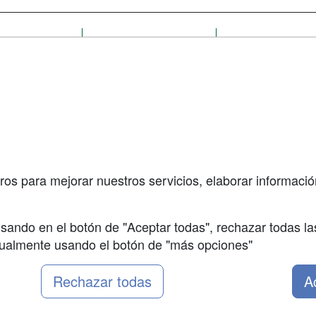
a
Cursos de
Contactar
Formación
enes somos
Confidenciali
Masters y
fas publicidad
Aviso legal
Postgrados
so Usuarios
Copyleft
Cursos FP
so Centros
Carreras
Universitarias
ros para mejorar nuestros servicios, elaborar información
Oposiziones
sando en el botón de "Aceptar todas", rechazar todas la
nualmente usando el botón de "más opciones"
Rechazar todas
A