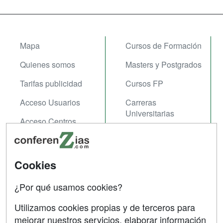
Mapa
Cursos de Formación
Quienes somos
Masters y Postgrados
Tarifas publicidad
Cursos FP
Acceso Usuarios
Carreras
Universitarias
Acceso Centros
Oposiziones
SÍGUENOS EN:
Contactar
Cookies
Confidencialidad
¿Por qué usamos cookies?
Aviso legal
Utilizamos cookies propias y de terceros para
mejorar nuestros servicios, elaborar información
Copyleft