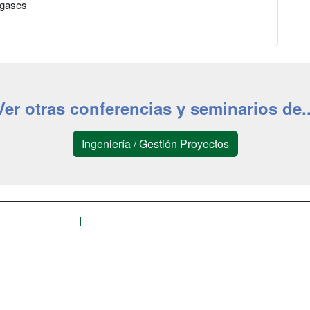
 gases
Ver otras conferencias y seminarios de..
Ingeniería / Gestión Proyectos
a
Cursos de
Contactar
Formación
enes somos
Confidenciali
Masters y
fas publicidad
Aviso legal
Postgrados
so Usuarios
Copyleft