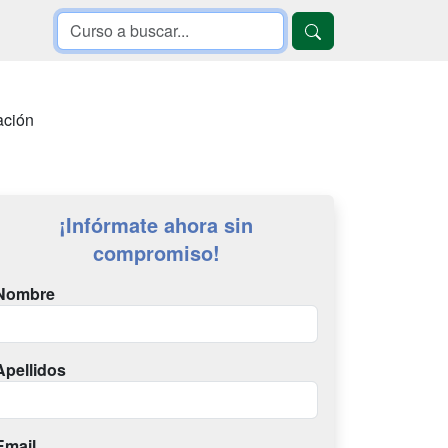
ación
¡Infórmate ahora sin
compromiso!
Nombre
Apellidos
Email