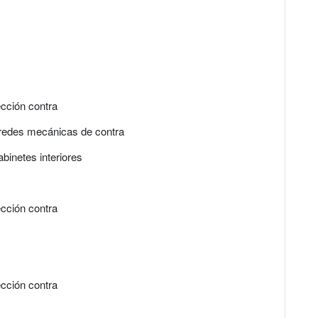
ección contra
 redes mecánicas de contra
binetes interiores
ección contra
ección contra