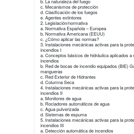
b. La naturaleza del fuego
c. Mecanismos de protección
d. Clasificación de los fuegos
e. Agentes extintores
2. Legislación/normativa
a. Normativa Española – Europea
b. Normativa Americana (EEUU)
c. ¿Cómo aplicar las normas?
3. Instalaciones mecánicas activas para la prot
incendios I
a. Conceptos básicos de hidráulica aplicados a
incendios
b. Red de bocas de incendio equipados (BIE) Ga
mangueras
c. Red Exterior de Hidrantes
d. Columna Seca
4. Instalaciones mecánicas activas para la prot
incendios II
a. Monitores de agua
b. Rociadores automáticos de agua
c. Agua pulverizada
d. Sistemas de espuma
5. Instalaciones mecánicas activas para la prot
incendios III
a. Detección automática de incendios