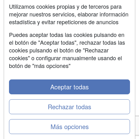
Aviso legal
Utilizamos cookies propias y de terceros para
mejorar nuestros servicios, elaborar información
Copyleft
estadística y evitar repeticiones de anuncios
Puedes aceptar todas las cookies pulsando en
el botón de "Aceptar todas", rechazar todas las
Grupo formazion:
cookies pulsando el botón de "Rechazar
cookies" o configurar manualmente usando el
botón de "más opciones"
Aceptar todas
Rechazar todas
Copyright 2000-2026 Formazion Web, S.L. - Calle
Más opciones
Fermín Caballero, 62 - 28034 Madrid Tel: 91 533 70 78