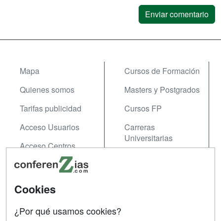
Mapa
Cursos de Formación
Quienes somos
Masters y Postgrados
Tarifas publicidad
Cursos FP
Acceso Usuarios
Carreras
Universitarias
Acceso Centros
Oposiziones
SÍGUENOS EN:
Contactar
Cookies
Confidencialidad
¿Por qué usamos cookies?