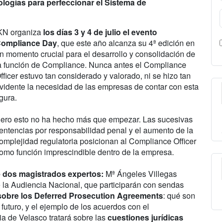
ologías para perfeccionar el Sistema de
KN organiza
los días 3 y 4 de julio el evento
ompliance Day
, que este año alcanza su 4ª edición en
n momento crucial para el desarrollo y consolidación de
a función de Compliance. Nunca antes el Compliance
fficer estuvo tan considerado y valorado, ni se hizo tan
vidente la necesidad de las empresas de contar con esta
igura.
ero esto no ha hecho más que empezar. Las sucesivas
entencias por responsabilidad penal y el aumento de la
omplejidad regulatoria posicionan al Compliance Officer
omo función imprescindible dentro de la empresa.
e dos magistrados expertos:
Mª Ángeles Villegas
 la Audiencia Nacional, que participarán con sendas
 sobre los Deferred Prosecution Agreements
: qué son
uturo, y el ejemplo de los acuerdos con el
a de Velasco tratará sobre las
cuestiones jurídicas