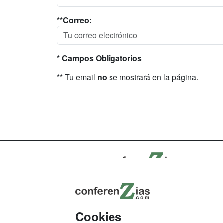
**Correo:
* Campos Obligatorios
** Tu email
no
se mostrará en la página.
Map
Qui
Tari
Cookies
Acce