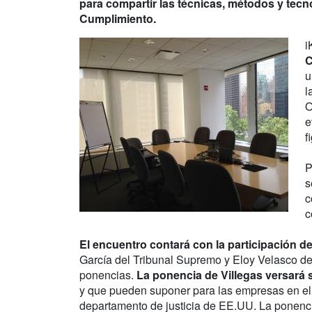
para compartir las técnicas, métodos y tecn
Cumplimiento.
i
C
u
l
O
e
f
P
s
c
c
El encuentro contará con la participación d
García del Tribunal Supremo y Eloy Velasco de
ponencias.
La ponencia de Villegas versará
y que pueden suponer para las empresas en el f
departamento de justicia de EE.UU. La ponenci