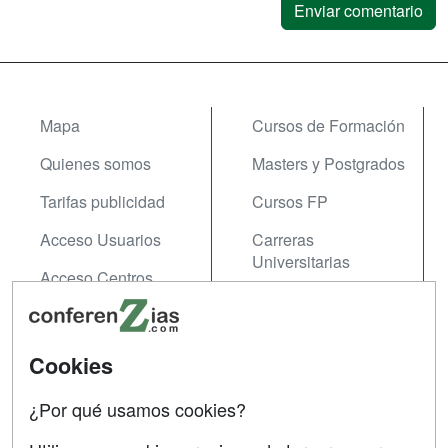
Mapa
Cursos de Formación
Quienes somos
Masters y Postgrados
Tarifas publicidad
Cursos FP
Acceso Usuarios
Carreras
Universitarias
Acceso Centros
Oposiziones
SÍGUENOS EN:
Contactar
Cookies
Confidencialidad
¿Por qué usamos cookies?
Aviso legal