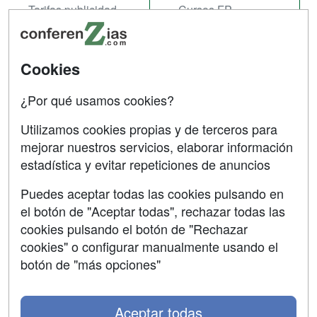
Tarifas publicidad
Cursos FP
Acceso Usuarios
Carreras
Universitarias
Acceso Centros
Cookies
Oposiziones
¿Por qué usamos cookies?
SÍGUENOS EN:
Contactar
Utilizamos cookies propias y de terceros para
mejorar nuestros servicios, elaborar información
Confidencialidad
estadística y evitar repeticiones de anuncios
Aviso legal
Puedes aceptar todas las cookies pulsando en
Copyleft
el botón de "Aceptar todas", rechazar todas las
cookies pulsando el botón de "Rechazar
cookies" o configurar manualmente usando el
botón de "más opciones"
Grupo formazion:
Aceptar todas