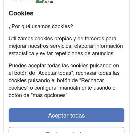
Aviso legal
Cookies
Copyleft
¿Por qué usamos cookies?
Utilizamos cookies propias y de terceros para
mejorar nuestros servicios, elaborar información
estadística y evitar repeticiones de anuncios
Grupo formazion:
Puedes aceptar todas las cookies pulsando en
el botón de "Aceptar todas", rechazar todas las
cookies pulsando el botón de "Rechazar
cookies" o configurar manualmente usando el
botón de "más opciones"
Aceptar todas
Copyright 2000-2026 Formazion Web, S.L. - Calle
Fermín Caballero, 62 - 28034 Madrid Tel: 91 533 70 78