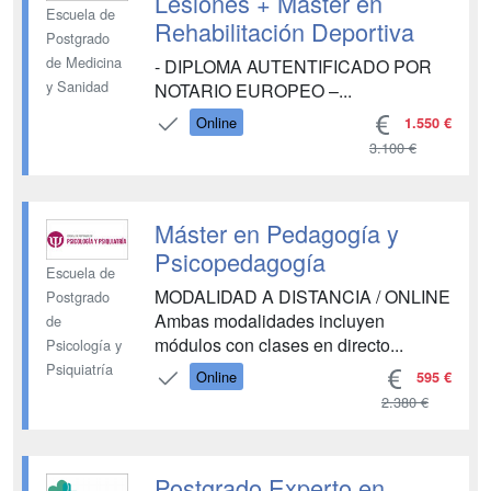
Lesiones + Máster en
Escuela de
Rehabilitación Deportiva
Postgrado
de Medicina
- DIPLOMA AUTENTIFICADO POR
y Sanidad
NOTARIO EUROPEO –...
Online
1.550 €
3.100 €
Máster en Pedagogía y
Psicopedagogía
Escuela de
MODALIDAD A DISTANCIA / ONLINE
Postgrado
Ambas modalidades incluyen
de
módulos con clases en directo...
Psicología y
Psiquiatría
Online
595 €
2.380 €
Postgrado Experto en