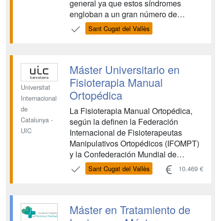
general ya que estos síndromes
engloban a un gran número de
patologías del área craneomandibular
Sant Cugat del Vallès
y cérvicoescapular (se puede afirmar
que prácticamente el 100 % de la
población sufrirá alguna vez en la
Máster Universitario en
vida un DO). Dentro de la DCM y el
DO estar...
Fisioterapia Manual
Universitat
Ortopédica
Internacional
de
La Fisioterapia Manual Ortopédica,
Catalunya -
según la definen la Federación
UIC
Internacional de Fisioterapeutas
Manipulativos Ortopédicos (IFOMPT)
y la Confederación Mundial de
Terapia Física (WCPT) constituye un
Sant Cugat del Vallès
10.469 €
área de especialización dentro de la
Fisioterapia destinada a la evaluación
y tratamiento de las disfunciones
Máster en Tratamiento de
neuromusculoesqueléticas. Está
basada en...