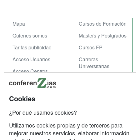
Mapa
Cursos de Formación
Quienes somos
Masters y Postgrados
Tarifas publicidad
Cursos FP
Acceso Usuarios
Carreras
Universitarias
Acceso Centros
Oposiziones
SÍGUENOS EN:
Contactar
Cookies
Confidencialidad
¿Por qué usamos cookies?
Aviso legal
Utilizamos cookies propias y de terceros para
mejorar nuestros servicios, elaborar información
Copyleft