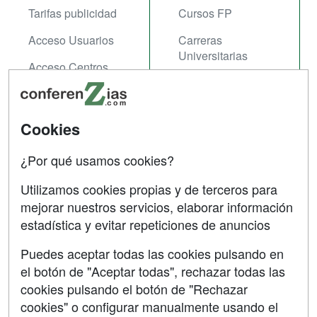
Tarifas publicidad
Cursos FP
Acceso Usuarios
Carreras
Universitarias
Acceso Centros
Oposiziones
SÍGUENOS EN:
Contactar
Cookies
Confidencialidad
¿Por qué usamos cookies?
Aviso legal
Utilizamos cookies propias y de terceros para
mejorar nuestros servicios, elaborar información
Copyleft
estadística y evitar repeticiones de anuncios
Puedes aceptar todas las cookies pulsando en
el botón de "Aceptar todas", rechazar todas las
Grupo formazion:
cookies pulsando el botón de "Rechazar
cookies" o configurar manualmente usando el