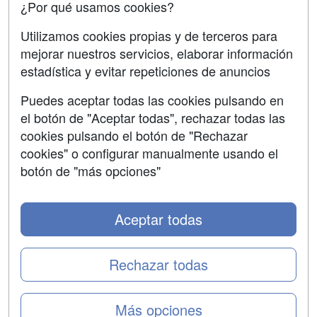
¿Por qué usamos cookies?
Aviso legal
Utilizamos cookies propias y de terceros para
mejorar nuestros servicios, elaborar información
Copyleft
estadística y evitar repeticiones de anuncios
Puedes aceptar todas las cookies pulsando en
el botón de "Aceptar todas", rechazar todas las
Grupo formazion:
cookies pulsando el botón de "Rechazar
cookies" o configurar manualmente usando el
botón de "más opciones"
Aceptar todas
Rechazar todas
Copyright 2000-2026 Formazion Web, S.L. - Calle
Más opciones
Fermín Caballero, 62 - 28034 Madrid Tel: 91 533 70 78