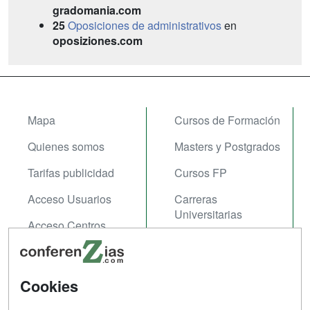
gradomania.com
25
Oposiciones de administrativos
en
oposiziones.com
Mapa
Cursos de Formación
Quienes somos
Masters y Postgrados
Tarifas publicidad
Cursos FP
Acceso Usuarios
Carreras
Universitarias
Acceso Centros
Oposiziones
SÍGUENOS EN:
Contactar
Cookies
Confidencialidad