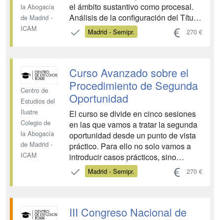
el ámbito sustantivo como procesal.
la Abogacía
Análisis de la configuración del Título
de Madrid -
Constitutivo y Estatutos de una
ICAM
Madrid - Semipr.
270 €
Comunidad; de la delimitación de los
elementos comunes y privativos; los
derechos y obligaciones de los
Curso Avanzado sobre el
propietarios; los órganos de gobier...
Procedimiento de Segunda
Centro de
Oportunidad
Estudios del
Ilustre
El curso se divide en cinco sesiones
Colegio de
en las que vamos a tratar la segunda
la Abogacía
oportunidad desde un punto de vista
de Madrid -
práctico. Para ello no solo vamos a
ICAM
introducir casos prácticos, sino
también vamos a contar con ponentes
Madrid - Semipr.
270 €
que, desde su experiencia práctica
como abogados o como magistrados
que resuelven estos asuntos, nos den
III Congreso Nacional de
diferentes puntos de vista sob...