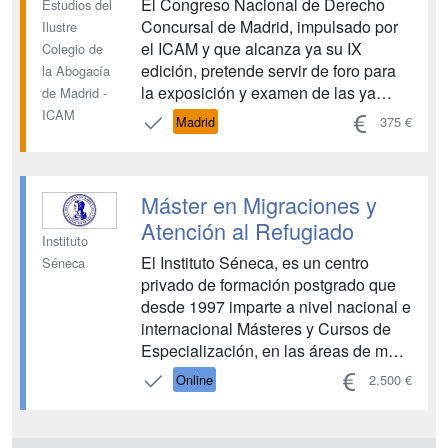
El Congreso Nacional de Derecho
Estudios del
Concursal de Madrid, impulsado por
Ilustre
el ICAM y que alcanza ya su IX
Colegio de
edición, pretende servir de foro para
la Abogacía
la exposición y examen de las ya
de Madrid -
presentes y acuciantes dudas y
ICAM
Madrid
375 €
dificultades que la aplicación de la
reciente reforma de la insolvencia y
societaria están planteando en la
Máster en Migraciones y
práctica diaria; y ello de la mano de
repu...
Atención al Refugiado
Instituto
El Instituto Séneca, es un centro
Séneca
privado de formación postgrado que
desde 1997 imparte a nivel nacional e
internacional Másteres y Cursos de
Especialización, en las áreas de más
demanda de profesionales
Online
2.500 €
cualificados. Este máster se imparte
en versión online. El estudio se
realiza desde el Campus. Los