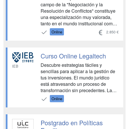
campo de la "Negociación y la
Resolución de Conflictos" constituye
una especialización muy valorada,
tanto en el mundo institucional como
en el de la consultoría internacional.
Online
2.850 €
En un entorno globalizado, en el que
el bilateralismo y el multilateralismo
dominan las relaciones
Curso Online Legaltech
internacionales, y donde la
negociació...
Descubre estrategias fáciles y
IEB
sencillas para aplicar a la gestión de
tus inversiones. El mundo jurídico
está atravesando un proceso de
transformación sin precedentes. Las
nuevas tecnologías y las
Online
metodologías de trabajo innovadoras
están impactando no sólo a las
materias objeto de estudio jurídico
Postgrado en Políticas
sino a la práctica del derecho y a los
modelos ...