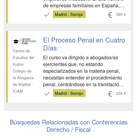
de empresas familiares en España,
hacen que el abogado, precise de los
Madrid - Semipr.
320 €
conocimientos necesarios para
asesorar a ésta en todos los aspectos
relevantes de la misma: mercantiles,
El Proceso Penal en Cuatro
fiscales, civiles, laborales y fina...
Días
Centro de
El curso va dirigido a abogados/as
Estudios del
ejercientes que, no estando
Ilustre
especializados en la materia penal,
Colegio de
necesitan entender el procedimiento
la Abogacía
penal, centrándose en la tramitación
de Madrid -
de las diligencias previas (fase de
ICAM
Madrid - Semipr.
235 €
instrucción), la calificación del delito
(fase intermedia) y el posterior juicio
oral (fase de enjuiciamiento). ...
Búsquedas Relacionadas con Conferencias
Derecho / Fiscal