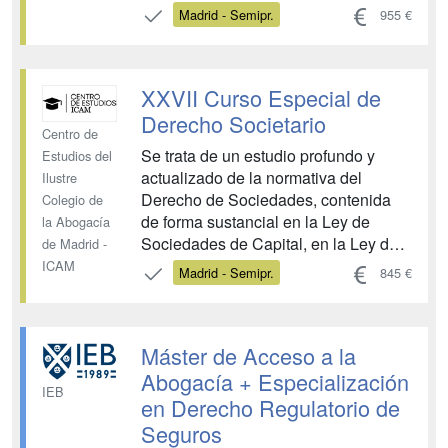
profesionales. Para que las
Madrid - Semipr.
955 €
mediaciones surtan los efectos
jurídicos contemplados en nuestro
ordenamiento, se exige que los
XXVII Curso Especial de
mediadores cuenten con formación
especifica que reúna determinados
Derecho Societario
Centro de
requis...
Se trata de un estudio profundo y
Estudios del
actualizado de la normativa del
Ilustre
Derecho de Sociedades, contenida
Colegio de
de forma sustancial en la Ley de
la Abogacía
Sociedades de Capital, en la Ley de
de Madrid -
Modificaciones Estructurales
ICAM
Madrid - Semipr.
845 €
(modificada por el reciente Real
Decreto-Ley 5/2023, de 28 de Junio) y
en el Reglamento del Registro
Máster de Acceso a la
Mercantil.El estudio se hará de forma
muy práctica d...
Abogacía + Especialización
IEB
en Derecho Regulatorio de
Seguros