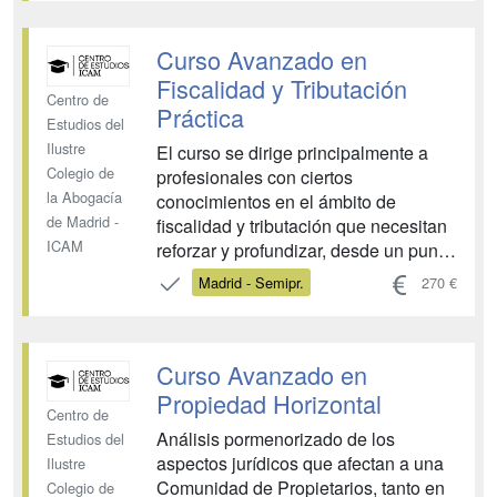
casuística y jurisprudencia. La
complejidad de la misma, a nivel
Curso Avanzado en
jurídico, requiere que los abogados se
...
Fiscalidad y Tributación
Centro de
Práctica
Estudios del
Ilustre
El curso se dirige principalmente a
Colegio de
profesionales con ciertos
la Abogacía
conocimientos en el ámbito de
de Madrid -
fiscalidad y tributación que necesitan
ICAM
reforzar y profundizar, desde un punto
de vista práctico, en la gestión del
Madrid - Semipr.
270 €
área fiscal de empresas y negocios,
en el sentido de cumplir
adecuadamente las obligaciones
Curso Avanzado en
fiscales impuestas por la normativa
tributaria, ges...
Propiedad Horizontal
Centro de
Análisis pormenorizado de los
Estudios del
aspectos jurídicos que afectan a una
Ilustre
Comunidad de Propietarios, tanto en
Colegio de