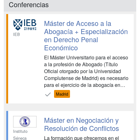
Conferencias
alumnos cuentan con un tutor que les
guía du...
Máster de Acceso a la
Abogacía + Especialización
IEB
en Derecho Penal
Económico
El Máster Universitario para el acceso
a la profesión de Abogado (Título
Oficial otorgado por la Universidad
Complutense de Madrid) es necesario
para el ejercicio de la abogacía en
cualquier país de la Unión Europea.
Madrid
Además de habilitar para el ejercicio
de la profesión, es un complemento
perfecto a la formación teórica
Máster en Negociación y
adquirida durante el grad...
Resolución de Conflictos
Instituto
La formación que ofrecemos en el
Séneca