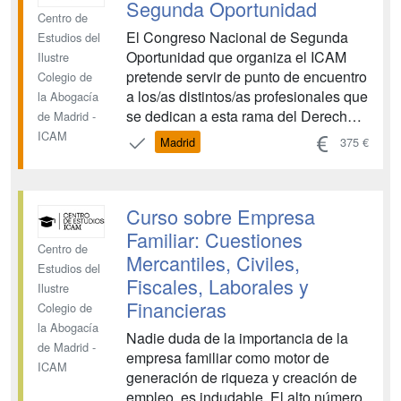
Segunda Oportunidad
Centro de
El Congreso Nacional de Segunda
Estudios del
Oportunidad que organiza el ICAM
Ilustre
pretende servir de punto de encuentro
Colegio de
a los/as distintos/as profesionales que
la Abogacía
se dedican a esta rama del Derecho
de Madrid -
Concursal. Cuando proliferan por
ICAM
Madrid
375 €
todos lados los congresos
concursales, siempre parece que en
los mismos la Segunda Oportunidad
Curso sobre Empresa
es tratada como un derecho menor.
Sin embarg...
Familiar: Cuestiones
Centro de
Mercantiles, Civiles,
Estudios del
Fiscales, Laborales y
Ilustre
Financieras
Colegio de
la Abogacía
Nadie duda de la importancia de la
de Madrid -
empresa familiar como motor de
ICAM
generación de riqueza y creación de
empleo, es indudable. El alto número