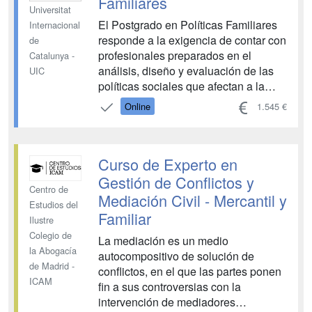
Familiares
Universitat
El Postgrado en Políticas Familiares
Internacional
responde a la exigencia de contar con
de
profesionales preparados en el
Catalunya -
análisis, diseño y evaluación de las
UIC
políticas sociales que afectan a la
familia. La erradicación de la pobreza,
Online
1.545 €
la conciliación familia-trabajo y la
solidaridad intergeneracional son los
ejes de las nuevas políticas sociales.
Curso de Experto en
El capital so...
Gestión de Conflictos y
Centro de
Mediación Civil - Mercantil y
Estudios del
Familiar
Ilustre
Colegio de
La mediación es un medio
la Abogacía
autocompositivo de solución de
de Madrid -
conflictos, en el que las partes ponen
ICAM
fin a sus controversias con la
intervención de mediadores