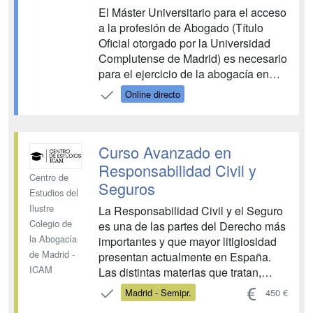
El Máster Universitario para el acceso
a la profesión de Abogado (Título
Oficial otorgado por la Universidad
Complutense de Madrid) es necesario
para el ejercicio de la abogacía en
cualquier país de la Unión Europea.
Online directo
Además de habilitar para el ejercicio
de la profesión, es un complemento
perfecto a la formación teórica
Curso Avanzado en
adquirida durante el grad...
Responsabilidad Civil y
Centro de
Seguros
Estudios del
Ilustre
La Responsabilidad Civil y el Seguro
Colegio de
es una de las partes del Derecho más
la Abogacía
importantes y que mayor litigiosidad
de Madrid -
presentan actualmente en España.
ICAM
Las distintas materias que tratan,
afectan a las cuatro jurisdicciones
Madrid - Semipr.
450 €
existentes, generando numerosa